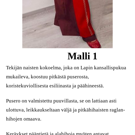
Malli 1
Tekijän naisten kokoelma, joka on Lapin kansallispukua
mukaileva, koostuu pitkästä puserosta,
koristekuviollisesta esiliinasta ja päähineestä.
Pusero on valmistettu puuvillasta, se on lattiaan asti
ulottuva, leikkaukseltaan väljä ja pitkähihaisten raglan-
hihojen omaava.
Keräykset pääntietä ja alahihoja myöten antavat