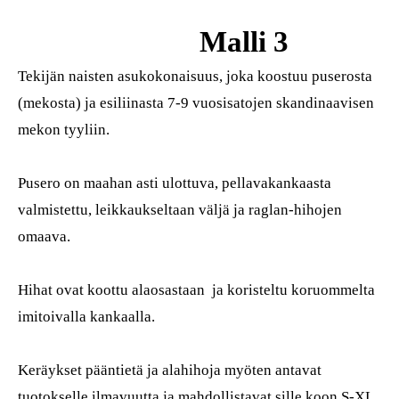
Malli 3
Tekijän naisten asukokonaisuus, joka koostuu puserosta
(mekosta) ja esiliinasta 7-9 vuosisatojen skandinaavisen
mekon tyyliin.
Pusero on maahan asti ulottuva, pellavakankaasta
valmistettu, leikkaukseltaan väljä ja raglan-hihojen
omaava.
Hihat ovat koottu alaosastaan ja koristeltu koruommelta
imitoivalla kankaalla.
Keräykset pääntietä ja alahihoja myöten antavat
tuotokselle ilmavuutta ja mahdollistavat sille koon S-XL.