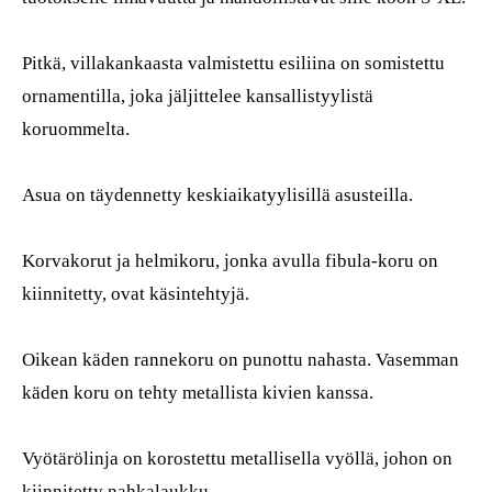
Pitkä, villakankaasta valmistettu esiliina on somistettu
ornamentilla, joka jäljittelee kansallistyylistä
koruommelta.
Asua on täydennetty keskiaikatyylisillä asusteilla.
Korvakorut ja helmikoru, jonka avulla fibula-koru on
kiinnitetty, ovat käsintehtyjä.
Oikean käden rannekoru on punottu nahasta. Vasemman
käden koru on tehty metallista kivien kanssa.
Vyötärölinja on korostettu metallisella vyöllä, johon on
kiinnitetty nahkalaukku.