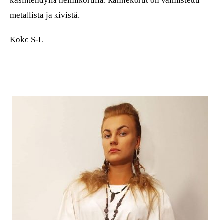
käsintehdyllä helmikorulla. Rannekorut on valmistettu
metallista ja kivistä.
Koko S-L