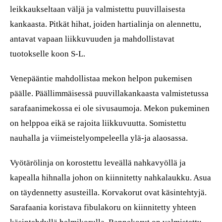
leikkaukseltaan väljä ja valmistettu puuvillaisesta
kankaasta. Pitkät hihat, joiden hartialinja on alennettu,
antavat vapaan liikkuvuuden ja mahdollistavat
tuotokselle koon S-L.
Venepääntie mahdollistaa mekon helpon pukemisen
päälle. Päällimmäisessä puuvillakankaasta valmistetussa
sarafaanimekossa ei ole sivusaumoja. Mekon pukeminen
on helppoa eikä se rajoita liikkuvuutta. Somistettu
nauhalla ja viimeistelyompeleella ylä-ja alaosassa.
Vyötärölinja on korostettu leveällä nahkavyöllä ja
kapealla hihnalla johon on kiinnitetty nahkalaukku. Asua
on täydennetty asusteilla. Korvakorut ovat käsintehtyjä.
Sarafaania koristava fibulakoru on kiinnitetty yhteen