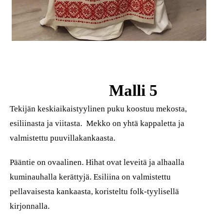
Malli 5
Tekijän keskiaikaistyylinen puku koostuu mekosta,
esiliinasta ja viitasta. Mekko on yhtä kappaletta ja
valmistettu puuvillakankaasta.
Pääntie on ovaalinen. Hihat ovat leveitä ja alhaalla
kuminauhalla kerättyjä. Esiliina on valmistettu
pellavaisesta kankaasta, koristeltu folk-tyylisellä
kirjonnalla.