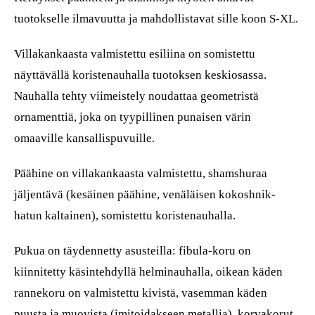
tuotokselle ilmavuutta ja mahdollistavat sille koon S-XL.
Villakankaasta valmistettu esiliina on somistettu
näyttävällä koristenauhalla tuotoksen keskiosassa.
Nauhalla tehty viimeistely noudattaa geometristä
ornamenttiä, joka on tyypillinen punaisen värin
omaaville kansallispuvuille.
Päähine on villakankaasta valmistettu, shamshuraa
jäljentävä (kesäinen päähine, venäläisen kokoshnik-
hatun kaltainen), somistettu koristenauhalla.
Pukua on täydennetty asusteilla: fibula-koru on
kiinnitetty käsintehdyllä helminauhalla, oikean käden
rannekoru on valmistettu kivistä, vasemman käden
puusta ja muovista (imitoidakseen metallia), korvakorut