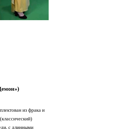
емон»)
лектован из фрака и
(классический)
еди, с длинными