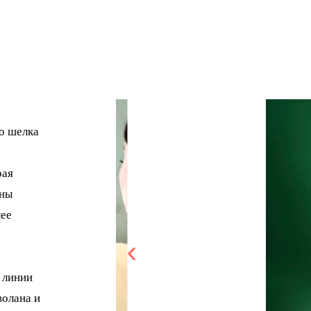
го шелка
рая
ины
лее
 линии
волана и